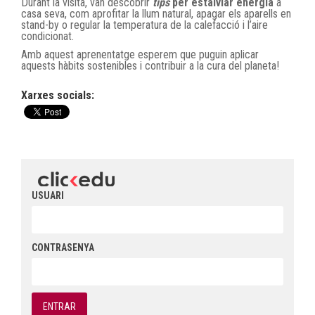
Durant la visita, van descobrir
tips
per estalviar energia
a
casa seva, com aprofitar la llum natural, apagar els aparells en
stand-by o regular la temperatura de la calefacció i l’aire
condicionat.
Amb aquest aprenentatge esperem que puguin aplicar
aquests hàbits sostenibles i contribuir a la cura del planeta!
Xarxes socials:
USUARI
CONTRASENYA