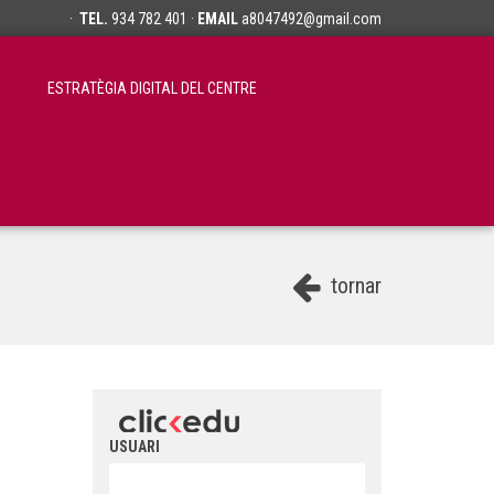
·
TEL.
934 782 401 ·
EMAIL
a8047492@gmail.com
ESTRATÈGIA DIGITAL DEL CENTRE
tornar
USUARI