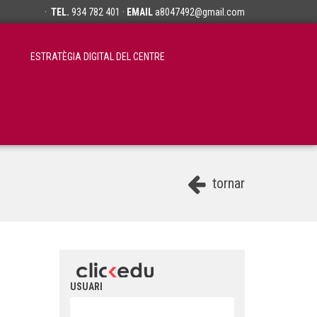
·
TEL.
934 782 401 ·
EMAIL
a8047492@gmail.com
ESTRATÈGIA DIGITAL DEL CENTRE
tornar
USUARI