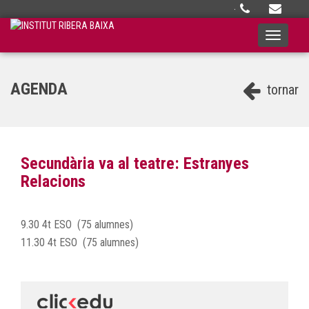
·
Toggle
navigati
AGENDA
tornar
Secundària va al teatre: Estranyes
Relacions
9.30 4t ESO (75 alumnes)
11.30 4t ESO (75 alumnes)