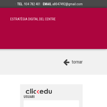
·
TEL.
934 782 401 ·
EMAIL
a8047492@gmail.com
ESTRATÈGIA DIGITAL DEL CENTRE
tornar
USUARI