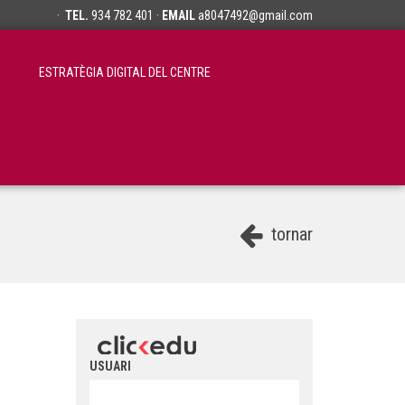
·
TEL.
934 782 401 ·
EMAIL
a8047492@gmail.com
ESTRATÈGIA DIGITAL DEL CENTRE
tornar
USUARI