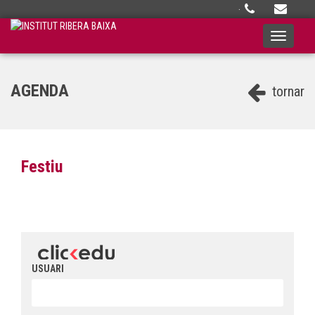
·
Toggle
navigati
AGENDA
tornar
Festiu
USUARI