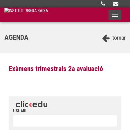
·
Toggle
navigati
AGENDA
tornar
Exàmens trimestrals 2a avaluació
USUARI