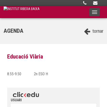
·
Toggle
navigati
AGENDA
tornar
Educació Viària
8.55-9.50
2n ESO H
USUARI