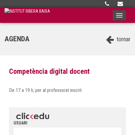
·
Toggle
navigati
AGENDA
tornar
Competència digital docent
De 17 a 19 h, per al professorat inscrit.
USUARI